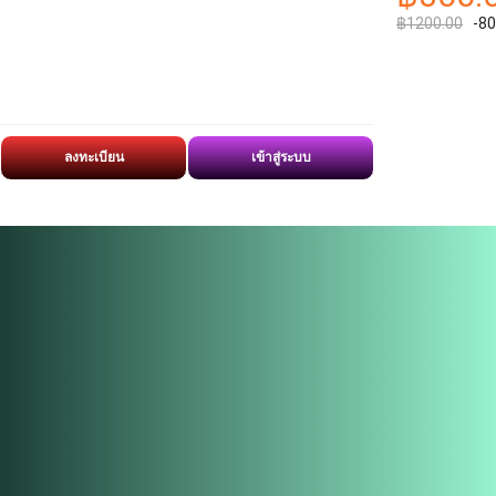
฿1200.00
-8
ลงทะเบียน
เข้าสู่ระบบ