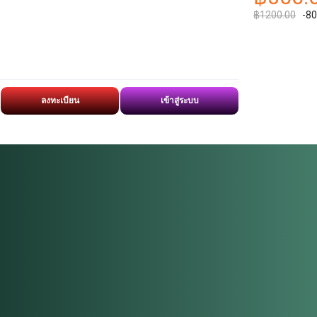
฿1200.00
-8
ลงทะเบียน
เข้าสู่ระบบ