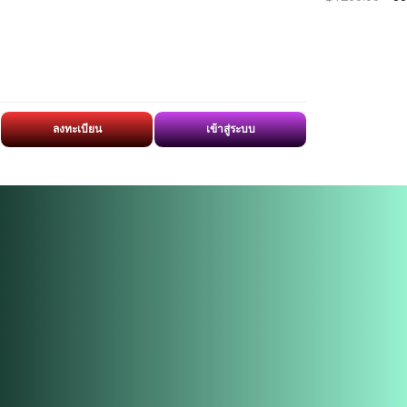
ลงทะเบียน
เข้าสู่ระบบ