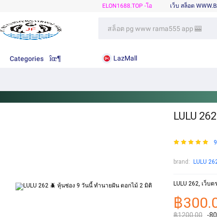
ELON1688.TOP -โอ
เว็บ สล็อต WWW.
LazMall
Categories
LULU 262 
9
brand:
LULU 26
LULU 262, เว็บตร
฿300.
฿1200.00
-8