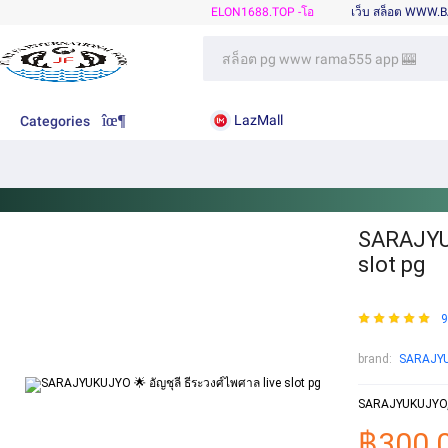
ELON1688.TOP -โอ
เว็บ สล็อต WWW.
LazMall
Categories
SARAJYUK
slot pg
9
brand:
SARAJY
SARAJYUKUJYO, ว
฿300.