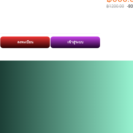
฿1200.00
-8
ลงทะเบียน
เข้าสู่ระบบ